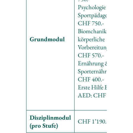
Psychologie &
Sportpädagogik:
CHF 750.-
Biomchanik &
Grundmodul
körperliche
Vorbereitung:
CHF 570.-
Ernährung &
Sporternährung:
CHF 400.-
Erste Hilfe BLS-
AED: CHF 200.-
Disziplinmodul
CHF 1’190.-
(pro Stufe)