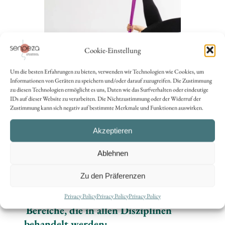
Cookie-Einstellung
Um die besten Erfahrungen zu bieten, verwenden wir Technologien wie Cookies, um
Informationen von Geräten zu speichern und/oder darauf zuzugreifen. Die Zustimmung
zu diesen Technologien ermöglicht es uns, Daten wie das Surfverhalten oder eindeutige
AERIAL HAMMOCK (HAM1 – HAM2 – HAM3)
IDs auf dieser Website zu verarbeiten. Die Nichtzustimmung oder der Widerruf der
Zustimmung kann sich negativ auf bestimmte Merkmale und Funktionen auswirken.
Spaßig und originell kombiniert der Aerial
Akzeptieren
Hammock die spektakuläre Akrobatik des
Lufttuchs mit Anmut und Leichtigkeit des
Ablehnen
Tanzes. Er begeistert Menschen aller
Altersgruppen durch seine Zugänglichkeit.
Zu den Präferenzen
Privacy Policy
Privacy Policy
Privacy Policy
Bereiche, die in allen Disziplinen
behandelt werden: