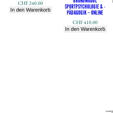
GRUNDMODUL
CHF
240.00
n
SPORTPSYCHOLOGIE & -
In den Warenkorb
PÄDAGOGIK – ONLINE
e
M
CHF
410.00
e
In den Warenkorb
n
g
e