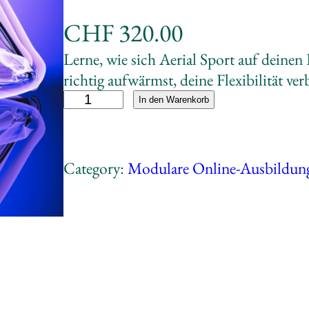
CHF
320.00
Lerne, wie sich Aerial Sport auf deinen
richtig aufwärmst, deine Flexibilität verb
G
A
In den Warenkorb
r
l
u
t
n
e
Category:
Modulare Online-Ausbildun
d
r
m
n
o
a
d
t
u
i
l
v
B
e