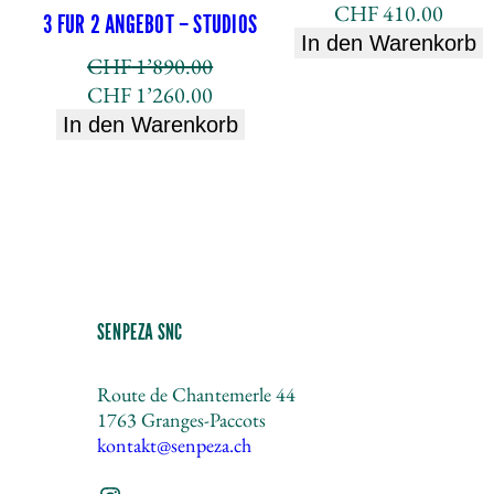
CHF
410.00
3 FÜR 2 ANGEBOT – STUDIOS
In den Warenkorb
CHF
1’890.00
Ursprünglicher
Aktueller
CHF
1’260.00
Preis
Preis
In den Warenkorb
war:
ist:
CHF 1'890.00
CHF 1'260.00.
SENPEZA SNC
Route de Chantemerle 44
1763 Granges-Paccots
kontakt@senpeza.ch