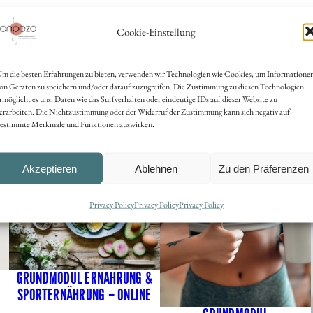
I
:
Cookie-Einstellung
O
M
auswirkt, und erfahre, wie du richtig aufwärmst, dei
m die besten Erfahrungen zu bieten, verwenden wir Technologien wie Cookies, um Informatione
E
on Geräten zu speichern und/oder darauf zuzugreifen. Die Zustimmung zu diesen Technologien
C
rmöglicht es uns, Daten wie das Surfverhalten oder eindeutige IDs auf dieser Website zu
erarbeiten. Die Nichtzustimmung oder der Widerruf der Zustimmung kann sich negativ auf
H
estimmte Merkmale und Funktionen auswirken.
A
N
Akzeptieren
Ablehnen
Zu den Präferenzen
I
K
Privacy Policy
Privacy Policy
Privacy Policy
–
o
n
GRUNDMODUL ERNÄHRUNG &
l
SPORTERNÄHRUNG – ONLINE
i