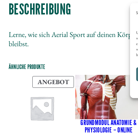
BESCHREIBUNG
Lerne, wie sich Aerial Sport auf deinen Körper 
U
v
bleibst.
e
v
b
ÄHNLICHE PRODUKTE
PRODUKT
ANGEBOT
IM
ANGEBOT
GRUNDMODUL ANATOMIE &
PHYSIOLOGIE – ONLINE