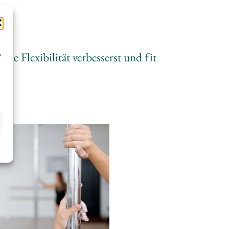
ne Flexibilität verbesserst und fit
n